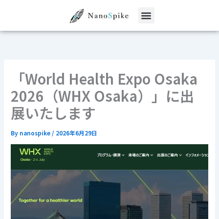
内
容
を
ス
キ
ッ
「World Health Expo Osaka
プ
2026（WHX Osaka）」に出
展いたします
By
nanospike
/
2026年6月29日