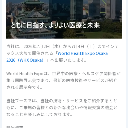
当社は、2026年7月2日（木）から7月4日（土）までインテ
ックス大阪で開催される「
World Health Expo Osaka
2026（WHX Osaka）
」へ出展いたします。
World Health Expoは、世界中の医療・ヘルスケア関係者が
集う国際展示会であり、最新の医療技術やサービスが紹介
される展示会です。
当社ブースでは、当社の技術・サービスをご紹介するとと
もに、ご来場の皆様との新たな出会いや情報交換の機会と
なることを楽しみにしております。
開催概要